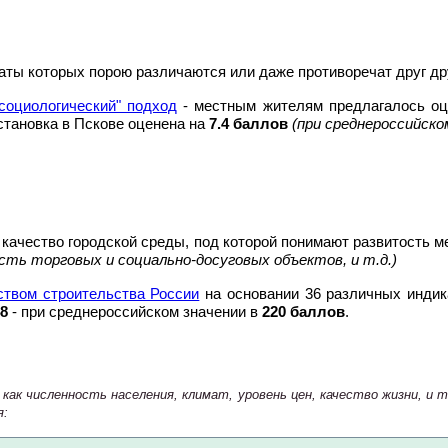
аты которых порою различаются или даже противоречат друг др
социологический" подход
- местным жителям предлагалось оце
бстановка в Пскове оценена на
7.4 баллов
(при среднероссийско
 качество городской среды, под которой понимают развитость 
ть торговых и социально-досуговых объектов, и т.д.)
ством строительства России
на основании 36 различных индика
8
- при среднероссийском значении в
220 баллов
.
 как численность населения, климат, уровень цен, качество жизни, 
я: