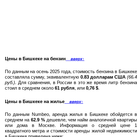
Цены в Бишкеке на бензин
вверх
↑
По данным на осень 2025 года, стоимость бензина в Бишкеке
составляла сумму, эквивалентную
0.83 долларам США
(
66.
.
руб.)
Для сравнения, в России в это же время литр бензин
стоил в среднем около
61 рубля
, или
0,76 $
.
Цены в Бишкеке на жилье
вверх
↑
По данным Numbeo, аренда жилья в Бишкеке обойдется в
среднем на
62.9
%
дешевле, чем найм аналогичной квартиры
или дома в Москве.
Информация о средней цене 1
квадратного метра и стоимости аренды жилой недвижимости
в Бишкеке приведена ниже: