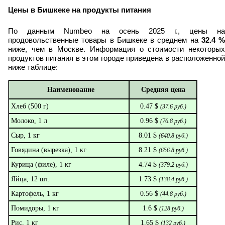
Цены в Бишкеке на продукты питания
По данным Numbeo на осень 2025 г., цены на
продовольственные товары в Бишкеке в среднем на
32.4
%
ниже, чем в Москве.
Информация о стоимости некоторы
продуктов питания в этом городе приведена в расположенной
ниже таблице:
Наименование
Средняя цена
Хлеб (500 г)
0.47 $
(
37.6
руб.)
Молоко, 1 л
0.96 $
(
76.8
руб.)
Сыр, 1 кг
8.01 $
(
640.8
руб.)
Говядина (вырезка), 1 кг
8.21 $
(
656.8
руб.)
Курица (филе), 1 кг
4.74 $
(
379.2
руб.)
Яйца, 12 шт.
1.73 $
(
138.4
руб.)
Картофель, 1 кг
0.56 $
(
44.8
руб.)
Помидоры, 1 кг
1.6 $
(
128
руб.)
Рис, 1 кг
1.65 $
(
132
руб.)