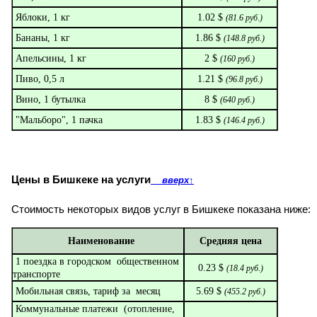
Яблоки, 1 кг
1.02 $
(
81.6
руб.)
Бананы, 1 кг
1.86 $
(
148.8
руб.)
Апельсины, 1 кг
2 $
(
160
руб.)
Пиво, 0,5 л
1.21 $
(
96.8
руб.)
Вино, 1 бутылка
8 $
(
640
руб.)
"Мальборо", 1 пачка
1.83 $
(
146.4
руб.)
Цены в Бишкеке на услуги
вверх
↑
Стоимость некоторых видов услуг в Бишкеке показана ниже:
Наименование
Средняя цена
1 поездка в городском общественном
0.23 $
(
18.4
руб.)
транспорте
Мобильная связь, тариф за месяц
5.69 $
(
455.2
руб.)
Коммунальные платежи (отопление,