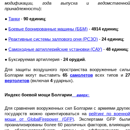
модификации, года выпуска и ведомственной
принадлежности
):
●
Танки
-
90 единиц
;
●
Боевые бронированные машины (ББМ)
-
4914 единиц
;
●
Реактивные системы залпового огня (РСЗО)
-
24 единиц
;
●
Самоходные артиллерийские установки (САУ)
-
48 единиц
;
● Буксируемая артиллерия -
24 орудий
.
Для защиты воздушного пространства вооруженные силы
Болгарии могут выставить
65
самолетов
всех типов и
27
вертолетов
(включая
4
ударных).
Индекс боевой мощи Болгарии
вверх
↑
Для сравнения вооруженных сил Болгарии с армиями других
государств можно ориентироваться на
рейтинг по военно
мощи от GlobalFirepower (GFP)
. Экспертами GFP были
проанализированы более 60 различных факторов, влияющих