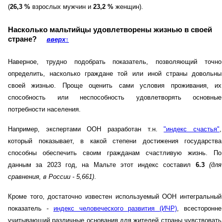
(
26,3 %
взрослых мужчин и
23,2 %
женщин).
Насколько мальтийцы удовлетворены жизнью в своей
стране?
вверх
↑
Наверное, трудно подобрать показатель, позволяющий точно
определить, насколько граждане той или иной страны довольны
своей жизнью. Проще оценить сами условия проживания, их
способность или неспособность удовлетворять основные
потребности населения.
Например, экспертами ООН разработан т.н.
"индекс счастья"
,
который показывает, в какой степени достижения государства
способны обеспечить своим гражданам счастливую жизнь. По
данным за 2023 год, на Мальте этот индекс составил
6.3
(для
сравнения, в России - 5,661)
.
Кроме того, достаточно известен используемый ООН интегральный
показатель -
индекс человеческого развития (ИЧР)
, всесторонне
учитывающий различные основания для жителей страны чувствовать