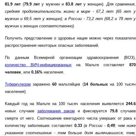
81.9 лет
(
79.9 лет
у мужчин и
83.8 лет
у женщин).
Для сравнения,
средняя продолжительность жизни в мире - 67,2 лет (65 лет у
мужчин и 69,5 лет у женщин)
; в России - 73,2 лет (68,2 и 78 лет у
мужчин и женщин соответственно)
.
Получить представление о здоровье нации можно через показатели
распространения некоторых опасных заболеваний.
По данным Всемирной организации здравоохранения (ВОЗ),
количество ВИЧ-инфицированных
на Мальте составляет
870
человек
, или
0.16%
населения.
Туберкулезом
заражено
60
мальтийцев (
14 больных
на 100 тысяч
населения).
Каждый год на Мальте на 100 тысяч населения выявляется
244.6
новых случаев
заболевания раком
и фиксируется
79.8
случаев
смерти от него. Соотношение ежегодного числа умерших от рака к
количеству заболевших составляет
0.33
(в России -
0,49
; чем ниже
указанное соотношение - тем больше доля вылечившихся; тем,