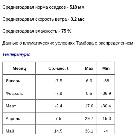
Среднегодовая норма осадков -
518 мм
Среднегодовая скорость ветра -
3.2 м/с
Среднегодовая влажность -
75 %
Данные о климатических условиях Тамбова с распределением
Температура:
Месяц
Ср.-мес. t
Max
Min
Январь
-7.5
6.6
-38
Февраль
-7.9
8.5
-36.9
Март
-2.4
17.6
-30.4
Апрель
7.5
29.7
-15.3
Май
14.5
36.1
-4