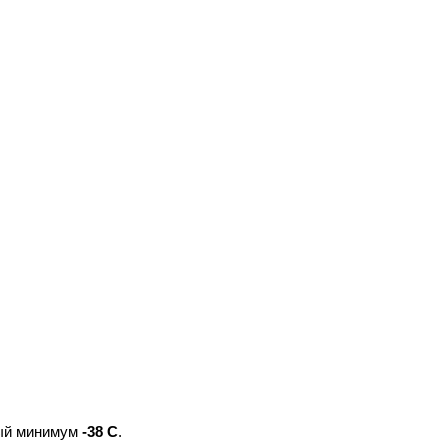
ый минимум
-38 С
.