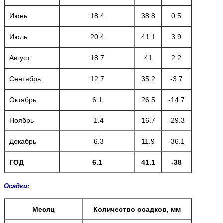
Июнь
18.4
38.8
0.5
Июль
20.4
41.1
3.9
Август
18.7
41
2.2
Сентябрь
12.7
35.2
-3.7
Октябрь
6.1
26.5
-14.7
Ноябрь
-1.4
16.7
-29.3
Декабрь
-6.3
11.9
-36.1
ГОД
6.1
41.1
-38
Осадки:
Месяц
Количество осадков, мм