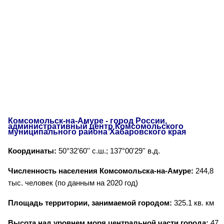
Комсомольск-на-Амуре - город России,
административный центр Комсомольского
муниципального района Хабаровского края
Координаты:
50°32'60'' с.ш.; 137°00'29'' в.д.
Численность населения Комсомольска-на-Амуре:
244,8
тыс. человек (по данным на 2020 год)
Площадь территории, занимаемой городом:
325.1 кв. км
Высота над уровнем моря центральной части города:
47