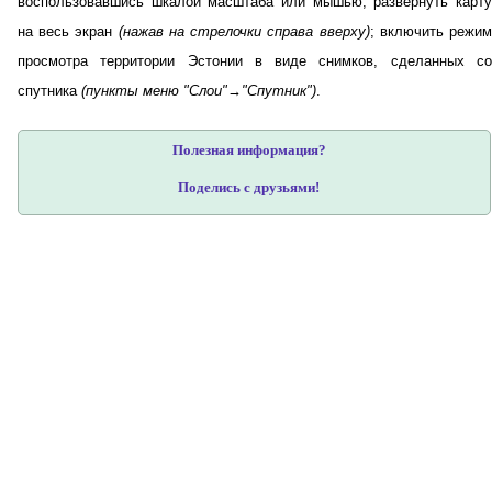
воспользовавшись шкалой масштаба или мышью; развернуть карту
на весь экран
(нажав на стрелочки справа вверху)
; включить режи
просмотра территории Эстонии в виде снимков, сделанных со
спутника
(пункты меню "Слои"→"Спутник")
.
Полезная информация?
Поделись с друзьями!