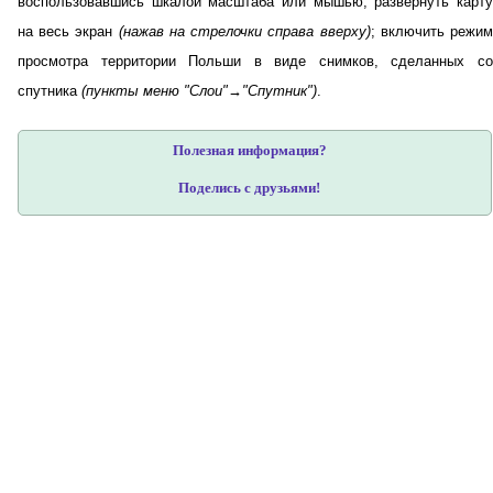
воспользовавшись шкалой масштаба или мышью; развернуть карту
на весь экран
(нажав на стрелочки справа вверху)
; включить режи
просмотра территории Польши в виде снимков, сделанных со
спутника
(пункты меню "Слои"→"Спутник")
.
Полезная информация?
Поделись с друзьями!