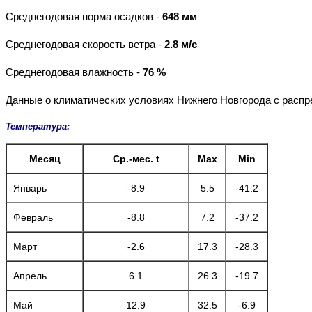
Среднегодовая норма осадков -
648 мм
Среднегодовая скорость ветра -
2.8 м/с
Среднегодовая влажность -
76 %
Данные о климатических условиях Нижнего Новгорода с расп
Температура:
Месяц
Ср.-мес. t
Max
Min
Январь
-8.9
5.5
-41.2
Февраль
-8.8
7.2
-37.2
Март
-2.6
17.3
-28.3
Апрель
6.1
26.3
-19.7
Май
12.9
32.5
-6.9