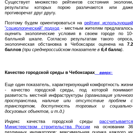
Существует множество рейтингов состояния экологии,
результаты которых порою различаются или даже
противоречат друг другу.
Поэтому будем ориентироваться на
рейтинг, использующи
"социологический" подход
- местным жителям предлагалос
оценить экологические условия в своем городе по 10-
балльной шкале. Согласно результатам такого опроса,
экологическая обстановка в Чебоксарах оценена на
7.2
баллов
(при среднероссийском показателе в
6,4 балла
)
.
Качество городской среды в Чебоксарах
вверх
↑
Еще один показатель, характеризующий комфортность жизни
- качество городской среды, под которой понимают
развитость местной инфраструктуры
(организация уличного
пространства, наличие или отсутствие проблем с
транспортом, доступность торговых и социально-
досуговых объектов, и т.д.)
Индекс качества городской среды
рассчитывается
Министерством строительства России
на основании 3
различных индикаторов; максимальная оценка каждого их