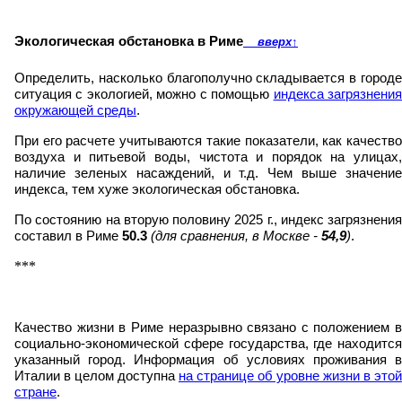
Экологическая обстановка в Риме
вверх
↑
Определить, насколько благополучно складывается в городе
ситуация с экологией, можно с помощью
индекса загрязнени
окружающей среды
.
При его расчете учитываются такие показатели, как качество
воздуха и питьевой воды, чистота и порядок на улицах,
наличие зеленых насаждений, и т.д. Чем выше значение
индекса, тем хуже экологическая обстановка.
По состоянию на вторую половину 2025 г., индекс загрязнения
составил в Риме
50.3
(для сравнения, в Москве -
54,9
)
.
***
Качество жизни в Риме неразрывно связано с положением в
социально-экономической сфере государства, где находится
указанный город. Информация об условиях проживания в
Италии в целом доступна
на странице об уровне жизни в этой
стране
.