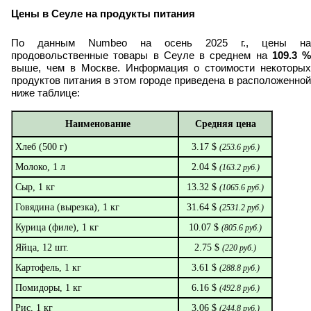
Цены в Сеуле на продукты питания
По данным Numbeo на осень 2025 г., цены на
продовольственные товары в Сеуле в среднем на
109.3
%
выше, чем в Москве.
Информация о стоимости некоторых
продуктов питания в этом городе приведена в расположенной
ниже таблице:
Наименование
Средняя цена
Хлеб (500 г)
3.17 $
(
253.6
руб.)
Молоко, 1 л
2.04 $
(
163.2
руб.)
Сыр, 1 кг
13.32 $
(
1065.6
руб.)
Говядина (вырезка), 1 кг
31.64 $
(
2531.2
руб.)
Курица (филе), 1 кг
10.07 $
(
805.6
руб.)
Яйца, 12 шт.
2.75 $
(
220
руб.)
Картофель, 1 кг
3.61 $
(
288.8
руб.)
Помидоры, 1 кг
6.16 $
(
492.8
руб.)
Рис, 1 кг
3.06 $
(
244.8
руб.)