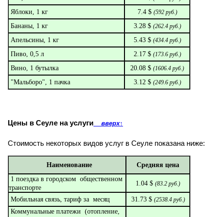
Яблоки, 1 кг
7.4 $
(
592
руб.)
Бананы, 1 кг
3.28 $
(
262.4
руб.)
Апельсины, 1 кг
5.43 $
(
434.4
руб.)
Пиво, 0,5 л
2.17 $
(
173.6
руб.)
Вино, 1 бутылка
20.08 $
(
1606.4
руб.)
"Мальборо", 1 пачка
3.12 $
(
249.6
руб.)
Цены в Сеуле на услуги
вверх
↑
Стоимость некоторых видов услуг в Сеуле показана ниже:
Наименование
Средняя цена
1 поездка в городском общественном
1.04 $
(
83.2
руб.)
транспорте
Мобильная связь, тариф за месяц
31.73 $
(
2538.4
руб.)
Коммунальные платежи (отопление,