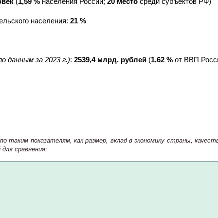
овек
(
1,59 %
населения России;
20 место
среди субъектов РФ)
сельского населения:
21 %
по данным за 2023 г.)
:
2539,4 млрд. рублей
(
1,62 %
от ВВП Росс
о таким показателям, как размер, вклад в экономику страны, качес
для сравнения: