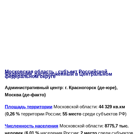
Московская область - субъект Российской
Федерации, расположенный в Центральном
федеральном округе
Административный центр
:
г. Красногорск (де-юре),
Москва (де-факто)
Площадь территории
Московской области:
44 329 кв.км
(
0,26 %
территории России;
55 место
среди субъектов РФ)
Численность населения
Московской области:
8775,7 тыс.
человек
(
6,01 %
населения России;
2 место
среди субъектов