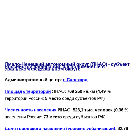
Ямало-Ненецкий автономный округ (ЯНАО) - субъект
Российской Федерации, расположенный в
Уральском федеральном округе
Административный центр
:
г. Салехард
Площадь территории
ЯНАО:
769 250 кв.км
(
4,49 %
территории России;
5 место
среди субъектов РФ)
Численность населения
ЯНАО:
523,1 тыс. человек
(
0,36 %
населения России;
73 место
среди субъектов РФ)
Доля городского населения (уровень урбанизации)
:
82,76