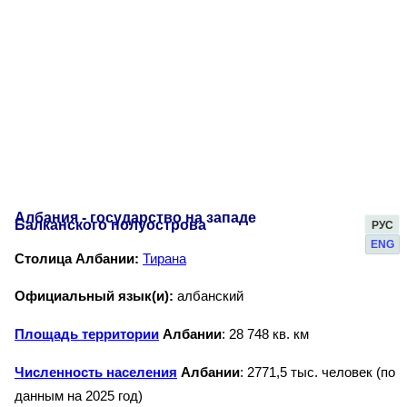
Албания - государство на западе
Балканского полуострова
РУС
ENG
Столица Албании:
Тирана
Официальный язык(и):
албанский
Площадь территории
Албании
: 28 748 кв. км
Численность населения
Албании
: 2771,5 тыс. человек (по
данным на 2025 год)