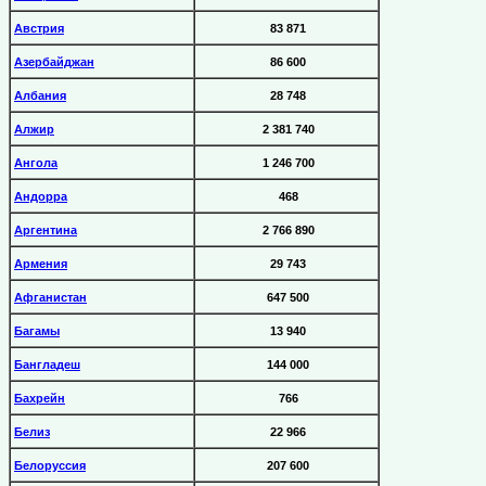
Австрия
83 871
Азербайджан
86 600
Албания
28 748
Алжир
2 381 740
Ангола
1 246 700
Андорра
468
Аргентина
2 766 890
Армения
29 743
Афганистан
647 500
Багамы
13 940
Бангладеш
144 000
Бахрейн
766
Белиз
22 966
Белоруссия
207 600