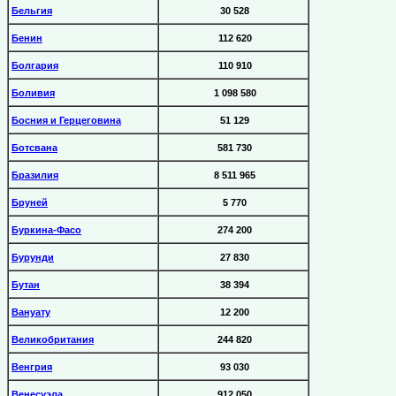
Бельгия
30 528
Бенин
112 620
Болгария
110 910
Боливия
1 098 580
Босния и Герцеговина
51 129
Ботсвана
581 730
Бразилия
8 511 965
Бруней
5 770
Буркина-Фасо
274 200
Бурунди
27 830
Бутан
38 394
Вануату
12 200
Великобритания
244 820
Венгрия
93 030
Венесуэла
912 050