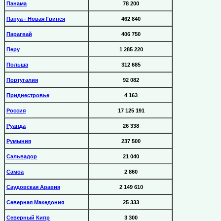
Панама
78 200
Папуа - Новая Гвинея
462 840
Парагвай
406 750
Перу
1 285 220
Польша
312 685
Португалия
92 082
Приднестровье
4 163
Россия
17 125 191
Руанда
26 338
Румыния
237 500
Сальвадор
21 040
Самоа
2 860
Саудовская Аравия
2 149 610
Северная Македония
25 333
Северный Кипр
3 300