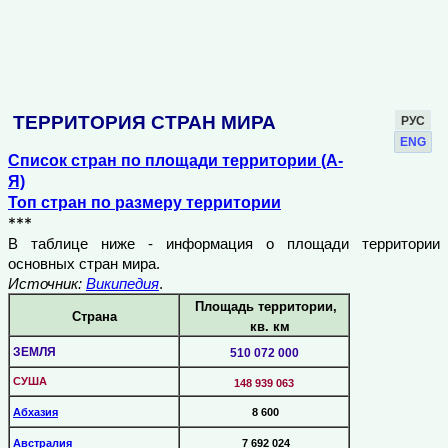
ТЕРРИТОРИЯ СТРАН МИРА
РУС
ENG
Список стран по площади территории (А-
Я)
Топ стран по размеру территории
***
В таблице ниже - информация о площади территории
основных стран мира.
Источник:
Википедия
.
Площадь территории,
Страна
кв. км
ЗЕМЛЯ
510 072 000
СУША
148 939 063
Абхазия
8 600
Австралия
7 692 024