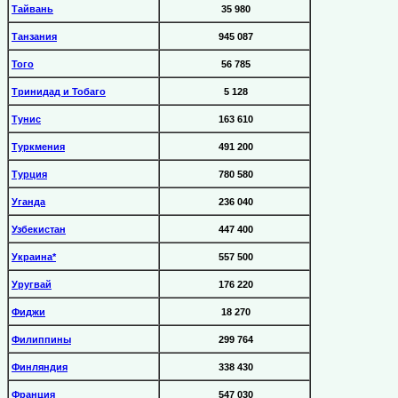
Тайвань
35 980
Танзания
945 087
Того
56 785
Тринидад и Тобаго
5 128
Тунис
163 610
Туркмения
491 200
Турция
780 580
Уганда
236 040
Узбекистан
447 400
Украина*
557 500
Уругвай
176 220
Фиджи
18 270
Филиппины
299 764
Финляндия
338 430
Франция
547 030