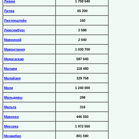
Ливия
1 759 540
Литва
65 200
Лихтенштейн
160
Люксембург
2 586
Маврикий
2 040
Мавритания
1 030 700
Мадагаскар
587 040
Малави
118 480
Малайзия
329 758
Мали
1 240 000
Мальдивы
298
Мальта
316
Марокко
446 550
Мексика
1 972 550
Мозамбик
801 590