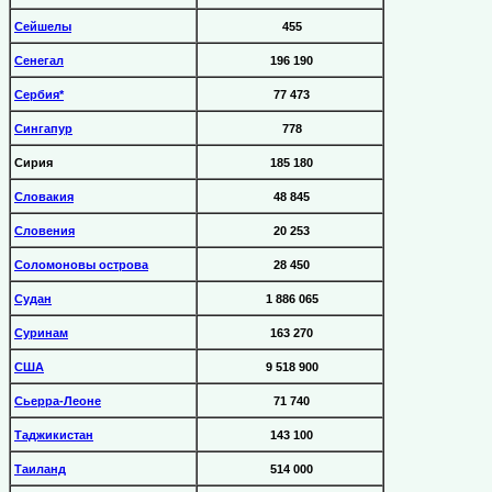
Сейшелы
455
Сенегал
196 190
Сербия*
77 473
Сингапур
778
Сирия
185 180
Словакия
48 845
Словения
20 253
Соломоновы острова
28 450
Судан
1 886 065
Суринам
163 270
США
9 518 900
Сьерра-Леоне
71 740
Таджикистан
143 100
Таиланд
514 000