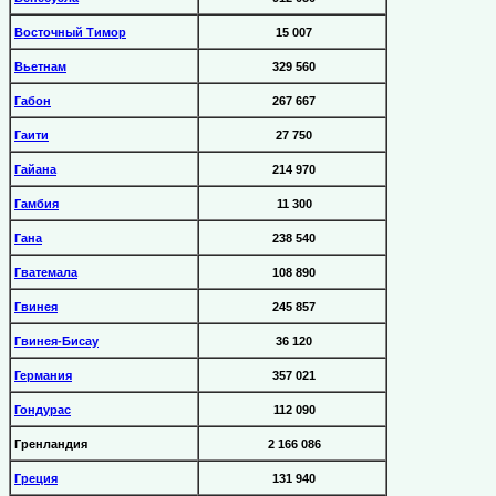
Восточный Тимор
15 007
Вьетнам
329 560
Габон
267 667
Гаити
27 750
Гайана
214 970
Гамбия
11 300
Гана
238 540
Гватемала
108 890
Гвинея
245 857
Гвинея-Бисау
36 120
Германия
357 021
Гондурас
112 090
Гренландия
2 166 086
Греция
131 940