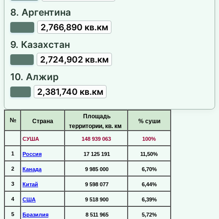
8. Аргентина
2,766,890 кв.км
9. Казахстан
2,724,902 кв.км
10. Алжир
2,381,740 кв.км
Площадь
№
Страна
% суши
территории, кв. км
СУША
148 939 063
100%
1
Россия
17 125 191
11,50%
2
Канада
9 985 000
6,70%
3
Китай
9 598 077
6,44%
4
США
9 518 900
6,39%
5
Бразилия
8 511 965
5,72%