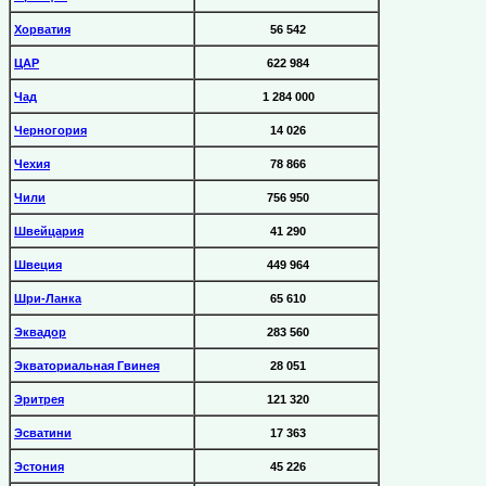
Хорватия
56 542
ЦАР
622 984
Чад
1 284 000
Черногория
14 026
Чехия
78 866
Чили
756 950
Швейцария
41 290
Швеция
449 964
Шри-Ланка
65 610
Эквадор
283 560
Экваториальная Гвинея
28 051
Эритрея
121 320
Эсватини
17 363
Эстония
45 226