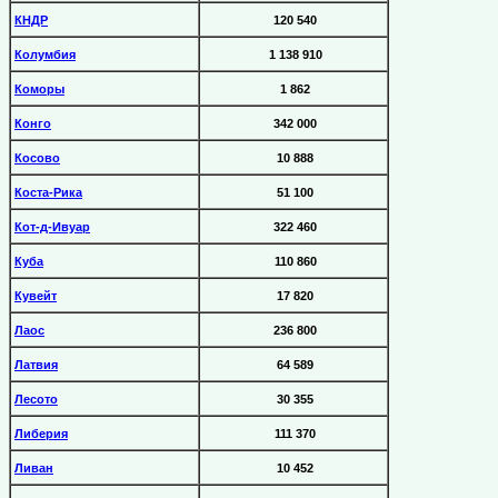
КНДР
120 540
Колумбия
1 138 910
Коморы
1 862
Конго
342 000
Косово
10 888
Коста-Рика
51 100
Кот-д-Ивуар
322 460
Куба
110 860
Кувейт
17 820
Лаос
236 800
Латвия
64 589
Лесото
30 355
Либерия
111 370
Ливан
10 452