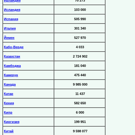
Ирландия
70 273
Исландия
103 000
Испания
505 990
Италия
301 340
Йемен
527 970
Кабо-Верде
4 033
Казахстан
2 724 902
Камбоджа
181 040
Камерун
475 440
Канада
9 985 000
Катар
11 437
Кения
582 650
Кипр
6 000
Киргизия
199 951
Китай
9 598 077