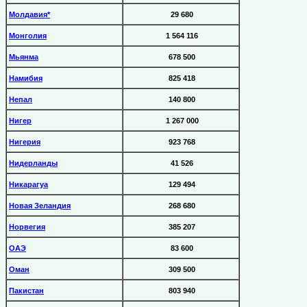
Молдавия*
29 680
Монголия
1 564 116
Мьянма
678 500
Намибия
825 418
Непал
140 800
Нигер
1 267 000
Нигерия
923 768
Нидерланды
41 526
Никарагуа
129 494
Новая Зеландия
268 680
Норвегия
385 207
ОАЭ
83 600
Оман
309 500
Пакистан
803 940