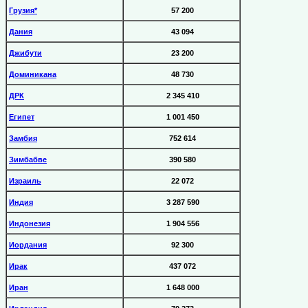
Грузия*
57 200
Дания
43 094
Джибути
23 200
Доминикана
48 730
ДРК
2 345 410
Египет
1 001 450
Замбия
752 614
Зимбабве
390 580
Израиль
22 072
Индия
3 287 590
Индонезия
1 904 556
Иордания
92 300
Ирак
437 072
Иран
1 648 000