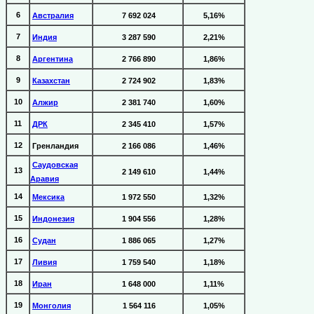
6
Австралия
7 692 024
5,16%
7
Индия
3 287 590
2,21%
8
Аргентина
2 766 890
1,86%
9
Казахстан
2 724 902
1,83%
10
Алжир
2 381 740
1,60%
11
ДРК
2 345 410
1,57%
12
Гренландия
2 166 086
1,46%
Саудовская
13
2 149 610
1,44%
Аравия
14
Мексика
1 972 550
1,32%
15
Индонезия
1 904 556
1,28%
16
Судан
1 886 065
1,27%
17
Ливия
1 759 540
1,18%
18
Иран
1 648 000
1,11%
19
Монголия
1 564 116
1,05%