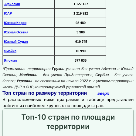
Эфиопия
1 127 127
ЮАР
1 219 912
Южная Корея
98 480
Южная Осетия
3 900
Южный Судан
619 745
Ямайка
10 990
Япония
377 835
*Примечания: территория
Грузии
указана без учета Абхазии и Южной
Осетии;
Молдавии
- без учета Приднестровья;
Сербии
- без учета
Косово;
Украины
- по состоянию на начало 2022 г., с учетом территории
части ДНР и ЛНР, контролируемой украинской армией.
Топ стран по размеру территории
вверх
↑
В расположенных ниже диаграмме и таблице представлен
рейтинг из наиболее крупных по площади стран.
Топ-10 стран по площади
территории