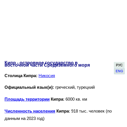
Кипр - островное государство в
восточной части Средиземного моря
РУС
ENG
Столица Кипра:
Никосия
Официальный язык(и):
греческий, турецкий
Площадь территории
Кипра
: 6000 кв. км
Численность населения
Кипра
: 918 тыс. человек (по
данным на 2023 год)