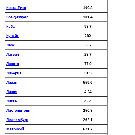
Коста-Рика
100,8
Кот-д-Ивуар
101,4
Куба
98,7
Кувейт
282
Лаос
33,2
Латвия
28,7
Лесото
77,9
Либерия
51,5
Ливан
559,6
Ливия
4,24
Литва
43,4
Лихтенштейн
250,8
Люксембург
263,1
Маврикий
621,7