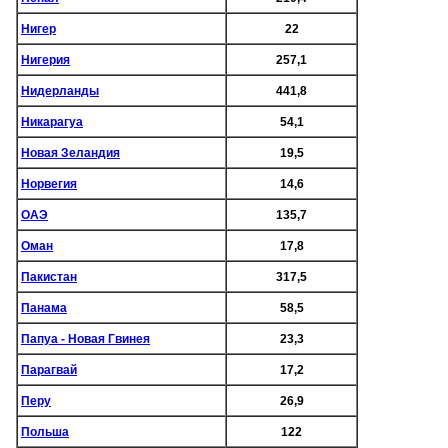
Нигер
22
Нигерия
257,1
Нидерланды
441,8
Никарагуа
54,1
Новая Зеландия
19,5
Норвегия
14,6
ОАЭ
135,7
Оман
17,8
Пакистан
317,5
Панама
58,5
Папуа - Новая Гвинея
23,3
Парагвай
17,2
Перу
26,9
Польша
122