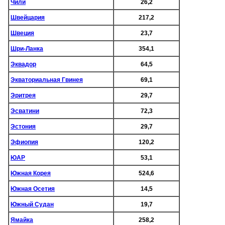
Чили
26,2
Швейцария
217,2
Швеция
23,7
Шри-Ланка
354,1
Эквадор
64,5
Экваториальная Гвинея
69,1
Эритрея
29,7
Эсватини
72,3
Эстония
29,7
Эфиопия
120,2
ЮАР
53,1
Южная Корея
524,6
Южная Осетия
14,5
Южный Судан
19,7
Ямайка
258,2