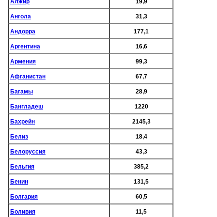
Алжир
19,9
Ангола
31,3
Андорра
177,1
Аргентина
16,6
Армения
99,3
Афганистан
67,7
Багамы
28,9
Бангладеш
1220
Бахрейн
2145,3
Белиз
18,4
Белоруссия
43,3
Бельгия
385,2
Бенин
131,5
Болгария
60,5
Боливия
11,5