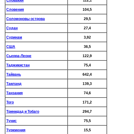
Словакия
112,1
Словения
104,5
Соломоновы острова
29,5
Судан
27,4
Суринам
3,92
США
36,5
Сьерра-Леоне
122,9
Таджикистан
75,4
Тайвань
642,4
Таиланд
139,3
Танзания
74,6
Того
171,2
Тринидад и Тобаго
294,7
Тунис
75,5
Туркмения
15,5