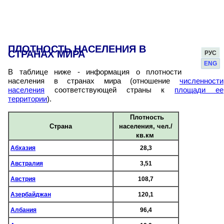
ПЛОТНОСТЬ НАСЕЛЕНИЯ В
СТРАНАХ МИРА
РУС
ENG
В таблице ниже - информация о плотности
населения в странах мира (отношение
численности
населения
соответствующей страны к
площади ее
территории
).
Плотность
Страна
населения, чел./
кв.км
Абхазия
28,3
Австралия
3,51
Австрия
108,7
Азербайджан
120,1
Албания
96,4