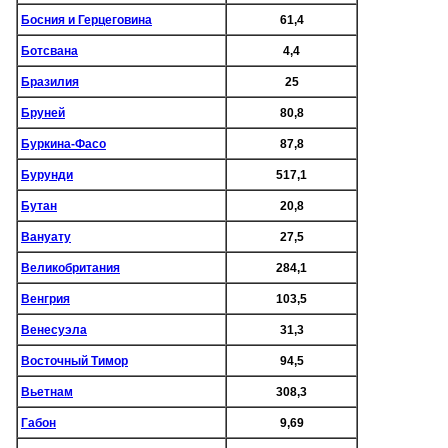
Босния и Герцеговина
61,4
Ботсвана
4,4
Бразилия
25
Бруней
80,8
Буркина-Фасо
87,8
Бурунди
517,1
Бутан
20,8
Вануату
27,5
Великобритания
284,1
Венгрия
103,5
Венесуэла
31,3
Восточный Тимор
94,5
Вьетнам
308,3
Габон
9,69