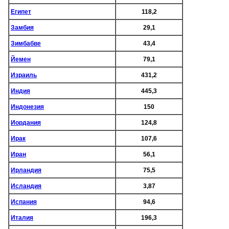
Египет
118,2
Замбия
29,1
Зимбабве
43,4
Йемен
79,1
Израиль
431,2
Индия
445,3
Индонезия
150
Иордания
124,8
Ирак
107,6
Иран
56,1
Ирландия
75,5
Исландия
3,87
Испания
94,6
Италия
196,3