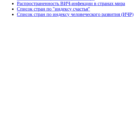
Распространенность ВИЧ-инфекции в странах мира
Список стран по "индексу счастья"
Список стран по индексу человеческого развития (ИЧР)