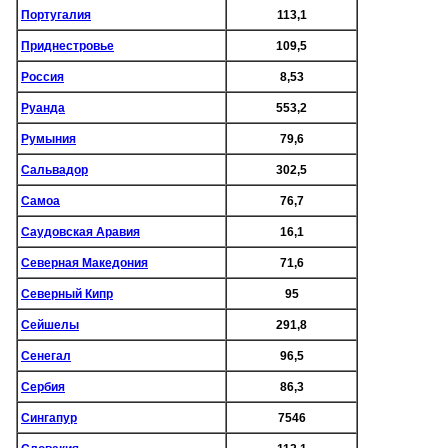
Португалия
113,1
Приднестровье
109,5
Россия
8,53
Руанда
553,2
Румыния
79,6
Сальвадор
302,5
Самоа
76,7
Саудовская Аравия
16,1
Северная Македония
71,6
Северный Кипр
95
Сейшелы
291,8
Сенегал
96,5
Сербия
86,3
Сингапур
7546