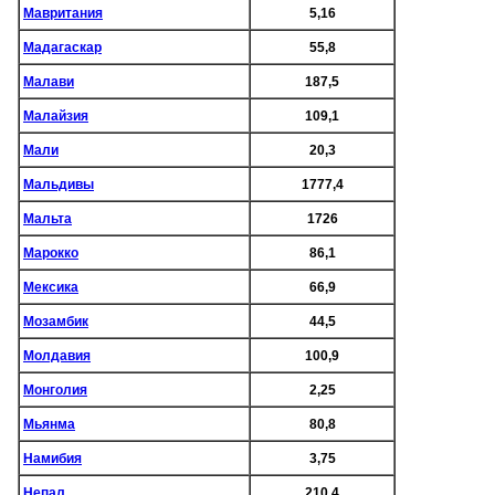
Мавритания
5,16
Мадагаскар
55,8
Малави
187,5
Малайзия
109,1
Мали
20,3
Мальдивы
1777,4
Мальта
1726
Марокко
86,1
Мексика
66,9
Мозамбик
44,5
Молдавия
100,9
Монголия
2,25
Мьянма
80,8
Намибия
3,75
Непал
210,4