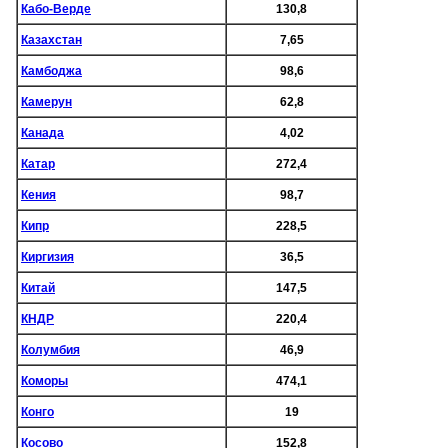
Кабо-Верде
130,8
Казахстан
7,65
Камбоджа
98,6
Камерун
62,8
Канада
4,02
Катар
272,4
Кения
98,7
Кипр
228,5
Киргизия
36,5
Китай
147,5
КНДР
220,4
Колумбия
46,9
Коморы
474,1
Конго
19
Косово
152,8