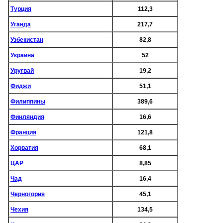
Турция
112,3
Уганда
217,7
Узбекистан
82,8
Украина
52
Уругвай
19,2
Фиджи
51,1
Филиппины
389,6
Финляндия
16,6
Франция
121,8
Хорватия
68,1
ЦАР
8,85
Чад
16,4
Черногория
45,1
Чехия
134,5