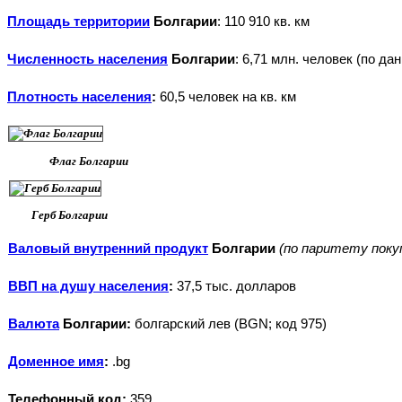
Площадь территории
Болгарии
: 110 910 кв. км
Численность населения
Болгарии
: 6,71 млн. человек (по да
Плотность населения
:
60,5 человек на кв. км
Флаг Болгарии
Герб Болгарии
Валовый внутренний продукт
Болгарии
(по паритету поку
ВВП на душу населения
:
37,5 тыс. долларов
Валюта
Болгарии:
болгарский лев (BGN; код 975)
Доменное имя
:
.bg
Телефонный код:
359