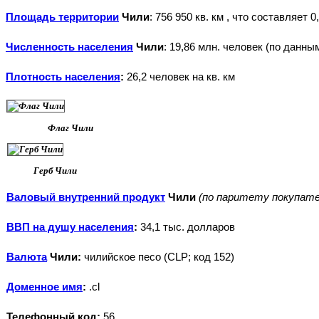
Площадь территории
Чили
: 756 950 кв. км , что составляет
Численность населения
Чили
: 19,86 млн. человек (по данн
Плотность населения
:
26,2 человек на кв. км
Флаг Чили
Герб Чили
Валовый внутренний продукт
Чили
(по паритету покупател
ВВП на душу населения
:
34,1 тыс. долларов
Валюта
Чили:
чилийское песо (CLP; код 152)
Доменное имя
:
.cl
Телефонный код:
56