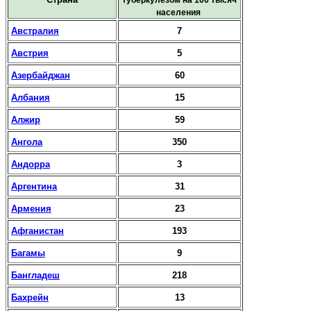
туберкулезом на 100 тысяч
населения
Австралия
7
Австрия
5
Азербайджан
60
Албания
15
Алжир
59
Ангола
350
Андорра
3
Аргентина
31
Армения
23
Афганистан
193
Багамы
9
Бангладеш
218
Бахрейн
13