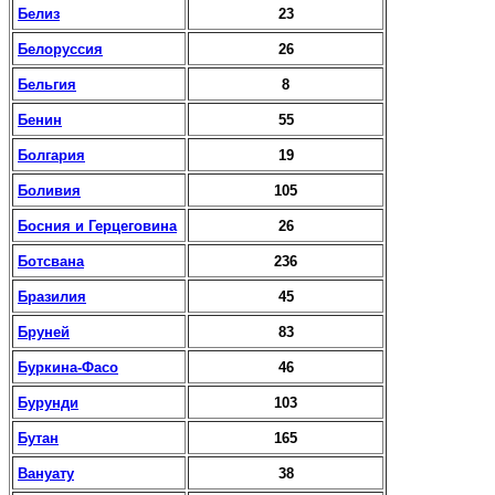
Белиз
23
Белоруссия
26
Бельгия
8
Бенин
55
Болгария
19
Боливия
105
Босния и Герцеговина
26
Ботсвана
236
Бразилия
45
Бруней
83
Буркина-Фасо
46
Бурунди
103
Бутан
165
Вануату
38