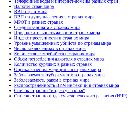
Телефонные коды и интернет-домены разных стран
Валюты стран мира
ВВП стран мира
ВВП на душу населения в странах мира
МРОТ в разных странах
Средняя зарплата в странах мира
Продолжительность жизни в странах мира
Индекс преступности в странах мира
Уровень умышленных убийств по странам мира
Число заключенных в странах мира
Количество самоубийств в странах мира
Объём потребления алкоголя в странах мира
Количество курящих в разных странах
Оценка качества медицины в странах мира
Заболеваемость туберкулезом в странах мира
Заболеваемость раком в странах мира
Распространенность ВИЧ-инфекции в странах мира
Список стран по "индексу счастья"
Список стран по индексу человеческого развития (ИЧР)