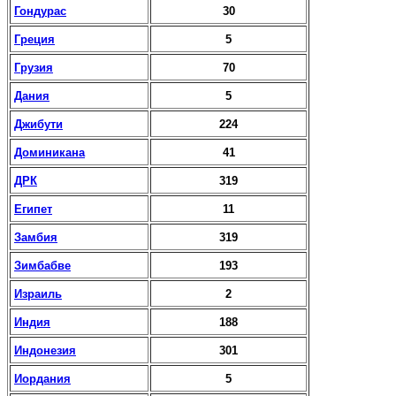
Гондурас
30
Греция
5
Грузия
70
Дания
5
Джибути
224
Доминикана
41
ДРК
319
Египет
11
Замбия
319
Зимбабве
193
Израиль
2
Индия
188
Индонезия
301
Иордания
5