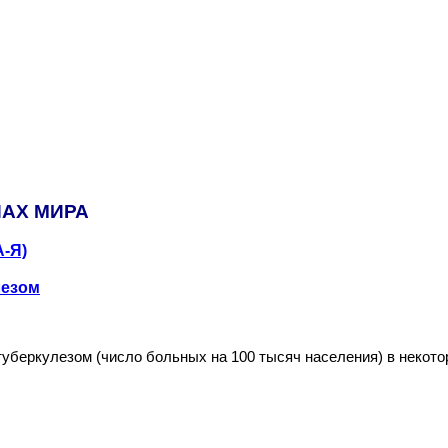
НАХ МИРА
А-Я)
лезом
уберкулезом (число больных на 100 тысяч населения) в некото