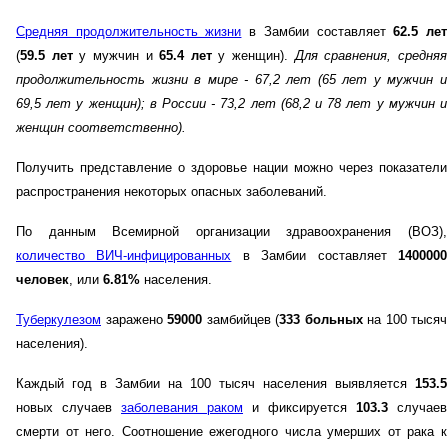
Средняя продолжительность жизни
в Замбии составляет
62.5 лет
(
59.5 лет
у мужчин и
65.4 лет
у женщин).
Для сравнения, средняя
продолжительность жизни в мире - 67,2 лет (65 лет у мужчин и
69,5 лет у женщин)
; в России - 73,2 лет (68,2 и 78 лет у мужчин и
женщин соответственно)
.
Получить представление о здоровье нации можно через показатели
распространения некоторых опасных заболеваний.
По данным Всемирной организации здравоохранения (ВОЗ),
количество ВИЧ-инфицированных
в Замбии составляет
1400000
человек
, или
6.81%
населения.
Туберкулезом
заражено
59000
замбийцев (
333 больных
на 100 тысяч
населения).
Каждый год в Замбии на 100 тысяч населения выявляется
153.5
новых случаев
заболевания раком
и фиксируется
103.3
случаев
смерти от него. Соотношение ежегодного числа умерших от рака к