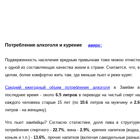
Потребление алкоголя и курение
вверх
↑
Подверженность населения вредным привычкам тоже можно отнести
к одной из составляющих качества жизни в стране. Считается, что, в
целом, более комфортно жить там, где меньше пьют и реже курят.
Средний ежегодный объем потребления алкоголя
в Замбии в
последнее время - около
6.5 литров
в переводе на чистый спирт на
каждого человека старше 15 лет (по
10.6
литров на мужчину и
2.6
литров - на женщину).
Что пьют замбийцы? Согласно статистике, доля пива в структуре
потребления спиртного -
22.7%
, вина -
2.9%
, крепких напитков (водка,
коньяк и т.п.) -
13.6%
, прочих напитков (включая самодельные разных