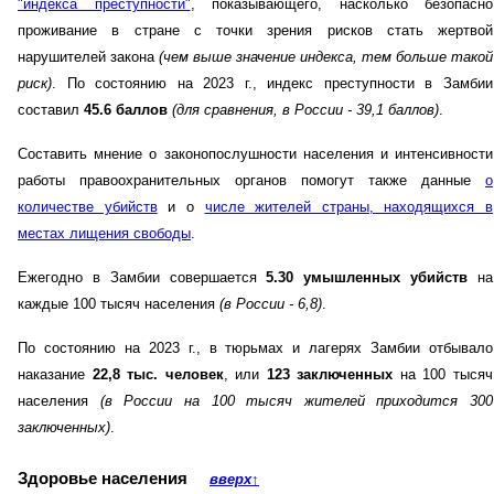
"индекса преступности"
, показывающего, насколько безопасно
проживание в стране с точки зрения рисков стать жертвой
нарушителей закона
(чем выше значение индекса, тем больше такой
риск)
. По состоянию на 2023 г., индекс преступности в Замбии
составил
45.6 баллов
(для сравнения, в России - 39,1 баллов)
.
Составить мнение о законопослушности населения и интенсивности
работы правоохранительных органов помогут также данные
о
количестве убийств
и о
числе жителей страны, находящихся в
местах лищения свободы
.
Ежегодно в Замбии совершается
5.30 умышленных убийств
на
каждые 100 тысяч населения
(в России - 6,8)
.
По состоянию на 2023 г., в тюрьмах и лагерях Замбии отбывало
наказание
22,8 тыс. человек
, или
123 заключенных
на 100 тысяч
населения
(в России на 100 тысяч жителей приходится 300
заключенных)
.
Здоровье населения
вверх
↑