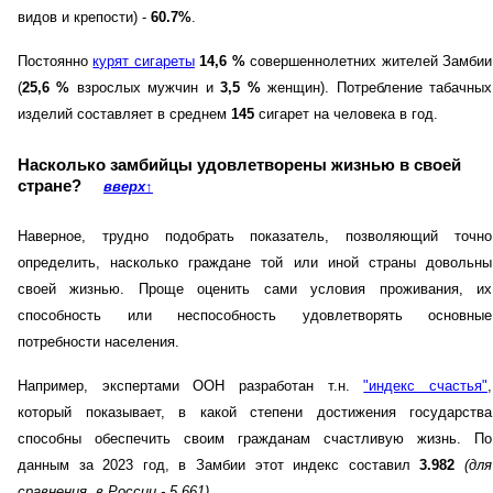
видов и крепости) -
60.7%
.
Постоянно
курят сигареты
14,6 %
совершеннолетних жителей Замбии
(
25,6 %
взрослых мужчин и
3,5 %
женщин). Потребление табачных
изделий составляет в среднем
145
сигарет на человека в год.
Насколько замбийцы удовлетворены жизнью в своей
стране?
вверх
↑
Наверное, трудно подобрать показатель, позволяющий точно
определить, насколько граждане той или иной страны довольны
своей жизнью. Проще оценить сами условия проживания, их
способность или неспособность удовлетворять основные
потребности населения.
Например, экспертами ООН разработан т.н.
"индекс счастья"
,
который показывает, в какой степени достижения государства
способны обеспечить своим гражданам счастливую жизнь. По
данным за 2023 год, в Замбии этот индекс составил
3.982
(для
сравнения, в России - 5,661)
.