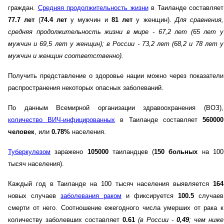
граждан.
Средняя продолжительность жизни
в Таиланде составляет
77.7 лет
(
74.4 лет
у мужчин и
81 лет
у женщин).
Для сравнения,
средняя продолжительность жизни в мире - 67,2 лет (65 лет у
мужчин и 69,5 лет у женщин)
; в России - 73,2 лет (68,2 и 78 лет у
мужчин и женщин соответственно)
.
Получить представление о здоровье нации можно через показатели
распространения некоторых опасных заболеваний.
По данным Всемирной организации здравоохранения (ВОЗ),
количество ВИЧ-инфицированных
в Таиланде составляет
560000
человек
, или
0.78%
населения.
Туберкулезом
заражено
105000
таиландцев (
150 больных
на 100
тысяч населения).
Каждый год в Таиланде на 100 тысяч населения выявляется
164
новых случаев
заболевания раком
и фиксируется
100.5
случаев
смерти от него. Соотношение ежегодного числа умерших от рака к
количеству заболевших составляет
0.61
(в России -
0,49
; чем ниже