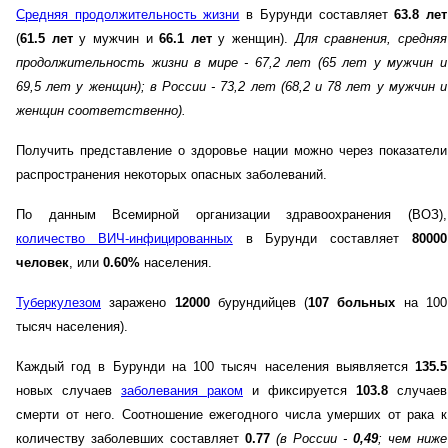
Средняя продолжительность жизни
в Бурунди составляет
63.8 лет
(
61.5 лет
у мужчин и
66.1 лет
у женщин).
Для сравнения, средняя
продолжительность жизни в мире - 67,2 лет (65 лет у мужчин и
69,5 лет у женщин)
; в России - 73,2 лет (68,2 и 78 лет у мужчин и
женщин соответственно)
.
Получить представление о здоровье нации можно через показатели
распространения некоторых опасных заболеваний.
По данным Всемирной организации здравоохранения (ВОЗ),
количество ВИЧ-инфицированных
в Бурунди составляет
80000
человек
, или
0.60%
населения.
Туберкулезом
заражено
12000
бурундийцев (
107 больных
на 100
тысяч населения).
Каждый год в Бурунди на 100 тысяч населения выявляется
135.5
новых случаев
заболевания раком
и фиксируется
103.8
случаев
смерти от него. Соотношение ежегодного числа умерших от рака к
количеству заболевших составляет
0.77
(в России -
0,49
; чем ниже