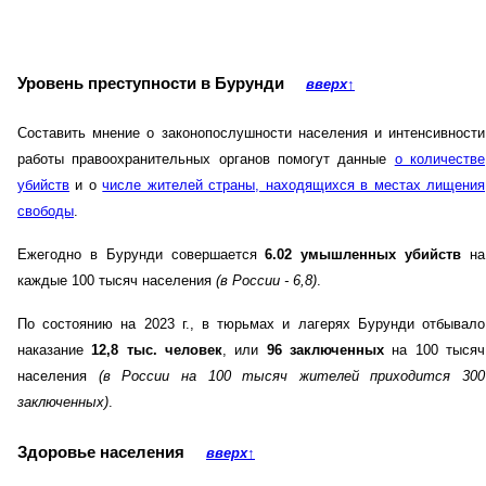
Уровень преступности в Бурунди
вверх
↑
Составить мнение о законопослушности населения и интенсивности
работы правоохранительных органов помогут данные
о количестве
убийств
и о
числе жителей страны, находящихся в местах лищения
свободы
.
Ежегодно в Бурунди совершается
6.02 умышленных убийств
на
каждые 100 тысяч населения
(в России - 6,8)
.
По состоянию на 2023 г., в тюрьмах и лагерях Бурунди отбывало
наказание
12,8 тыс. человек
, или
96 заключенных
на 100 тысяч
населения
(в России на 100 тысяч жителей приходится 300
заключенных)
.
Здоровье населения
вверх
↑