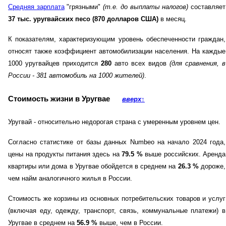
Средняя зарплата
"грязными"
(т.е. до выплаты налогов)
составляет
37 тыс. уругвайских песо (870 долларов США)
в месяц.
К показателям, характеризующим уровень обеспеченности граждан,
относят также коэффициент автомобилизации населения. На каждые
1000 уругвайцев приходится
280
авто всех видов
(для сравнения, в
России - 381 автомобиль на 1000 жителей)
.
Стоимость жизни в Уругвае
вверх
↑
Уругвай - относительно недорогая страна с умеренным уровнем цен.
Согласно статистике от базы данных Numbeo на начало 2024 года,
цены на продукты питания здесь на
79.5
%
выше российских. Аренда
квартиры или дома в Уругвае обойдется в среднем на
26.3
%
дороже,
чем найм аналогичного жилья в России.
Стоимость же корзины из основных потребительских товаров и услуг
(включая еду, одежду, транспорт, связь, коммунальные платежи) в
Уругвае в среднем на
56.9
%
выше, чем в России.