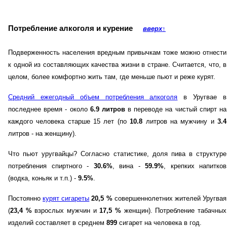
Потребление алкоголя и курение
вверх
↑
Подверженность населения вредным привычкам тоже можно отнести
к одной из составляющих качества жизни в стране. Считается, что, в
целом, более комфортно жить там, где меньше пьют и реже курят.
Средний ежегодный объем потребления алкоголя
в Уругвае в
последнее время - около
6.9 литров
в переводе на чистый спирт на
каждого человека старше 15 лет (по
10.8
литров на мужчину и
3.4
литров - на женщину).
Что пьют уругвайцы? Согласно статистике, доля пива в структуре
потребления спиртного -
30.6%
, вина -
59.9%
, крепких напитков
(водка, коньяк и т.п.) -
9.5%
.
Постоянно
курят сигареты
20,5 %
совершеннолетних жителей Уругвая
(
23,4 %
взрослых мужчин и
17,5 %
женщин). Потребление табачных
изделий составляет в среднем
899
сигарет на человека в год.