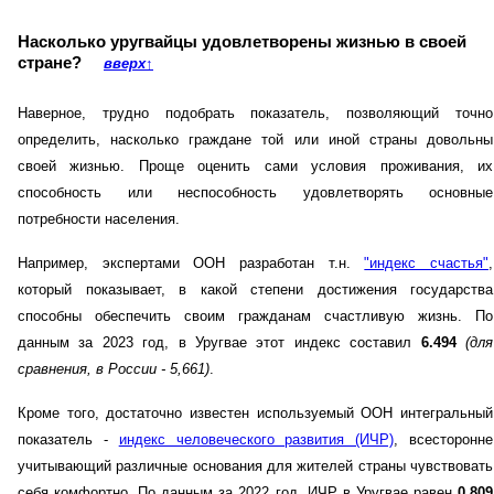
Насколько уругвайцы удовлетворены жизнью в своей
стране?
вверх
↑
Наверное, трудно подобрать показатель, позволяющий точно
определить, насколько граждане той или иной страны довольны
своей жизнью. Проще оценить сами условия проживания, их
способность или неспособность удовлетворять основные
потребности населения.
Например, экспертами ООН разработан т.н.
"индекс счастья"
,
который показывает, в какой степени достижения государства
способны обеспечить своим гражданам счастливую жизнь. По
данным за 2023 год, в Уругвае этот индекс составил
6.494
(для
сравнения, в России - 5,661)
.
Кроме того, достаточно известен используемый ООН интегральный
показатель -
индекс человеческого развития (ИЧР)
, всесторонне
учитывающий различные основания для жителей страны чувствовать
себя комфортно. По данным за 2022 год, ИЧР в Уругвае равен
0.809