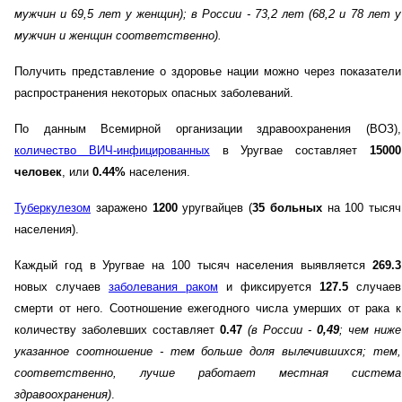
мужчин и 69,5 лет у женщин)
; в России - 73,2 лет (68,2 и 78 лет у
мужчин и женщин соответственно)
.
Получить представление о здоровье нации можно через показатели
распространения некоторых опасных заболеваний.
По данным Всемирной организации здравоохранения (ВОЗ),
количество ВИЧ-инфицированных
в Уругвае составляет
15000
человек
, или
0.44%
населения.
Туберкулезом
заражено
1200
уругвайцев (
35 больных
на 100 тысяч
населения).
Каждый год в Уругвае на 100 тысяч населения выявляется
269.3
новых случаев
заболевания раком
и фиксируется
127.5
случаев
смерти от него. Соотношение ежегодного числа умерших от рака к
количеству заболевших составляет
0.47
(в России -
0,49
; чем ниже
указанное соотношение - тем больше доля вылечившихся; тем,
соответственно, лучше работает местная система
здравоохранения)
.