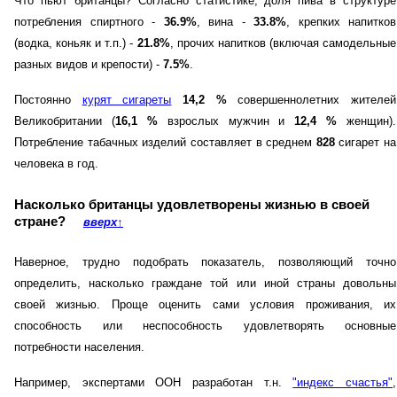
Что пьют британцы? Согласно статистике, доля пива в структуре
потребления спиртного -
36.9%
, вина -
33.8%
, крепких напитков
(водка, коньяк и т.п.) -
21.8%
, прочих напитков (включая самодельные
разных видов и крепости) -
7.5%
.
Постоянно
курят сигареты
14,2 %
совершеннолетних жителей
Великобритании (
16,1 %
взрослых мужчин и
12,4 %
женщин).
Потребление табачных изделий составляет в среднем
828
сигарет на
человека в год.
Насколько британцы удовлетворены жизнью в своей
стране?
вверх
↑
Наверное, трудно подобрать показатель, позволяющий точно
определить, насколько граждане той или иной страны довольны
своей жизнью. Проще оценить сами условия проживания, их
способность или неспособность удовлетворять основные
потребности населения.
Например, экспертами ООН разработан т.н.
"индекс счастья"
,