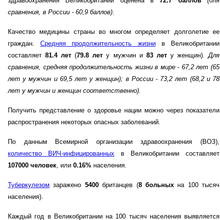
здравоохранения Великобритании оценена в
72.7 баллов
(для
сравнения, в России - 60,9 баллов)
.
Качество медицины страны во многом определяет долголетие ее
граждан.
Средняя продолжительность жизни
в Великобритании
составляет
81.4 лет
(
79.8 лет
у мужчин и
83 лет
у женщин).
Для
сравнения, средняя продолжительность жизни в мире - 67,2 лет (65
лет у мужчин и 69,5 лет у женщин)
; в России - 73,2 лет (68,2 и 78
лет у мужчин и женщин соответственно)
.
Получить представление о здоровье нации можно через показатели
распространения некоторых опасных заболеваний.
По данным Всемирной организации здравоохранения (ВОЗ),
количество ВИЧ-инфицированных
в Великобритании составляет
107000 человек
, или
0.16%
населения.
Туберкулезом
заражено
5400
британцев (
8 больных
на 100 тысяч
населения).
Каждый год в Великобритании на 100 тысяч населения выявляется