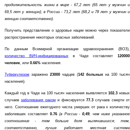
продолжительность жизни в мире - 67,2 лет (65 лет у мужчин и
69,5 лет у женщин)
; в России - 73,2 лет (68,2 и 78 лет у мужчин и
женщин соответственно)
.
Получить представление о здоровье нации можно через показатели
распространения некоторых опасных заболеваний.
По данным Всемирной организации здравоохранения (ВОЗ),
количество ВИЧ-инфицированных
в Чаде составляет
120000
человек
, или
0.66%
населения.
Туберкулезом
заражено
23000
чадцев (
142 больных
на 100 тысяч
населения).
Каждый год в Чаде на 100 тысяч населения выявляется
102.3
новых
случаев
заболевания раком
и фиксируется
77.3
случаев смерти от
него. Соотношение ежегодного числа умерших от рака к количеству
заболевших составляет
0.76
(в России -
0,49
; чем ниже указанное
соотношение - тем больше доля вылечившихся; тем,
соответственно, лучше работает местная система