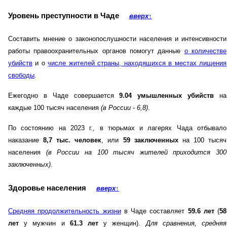
Уровень преступности в Чаде
вверх
↑
Составить мнение о законопослушности населения и интенсивности
работы правоохранительных органов помогут данные
о количестве
убийств
и о
числе жителей страны, находящихся в местах лищения
свободы
.
Ежегодно в Чаде совершается
9.04 умышленных убийств
на
каждые 100 тысяч населения
(в России - 6,8)
.
По состоянию на 2023 г., в тюрьмах и лагерях Чада отбывало
наказание
8,7 тыс. человек
, или
59 заключенных
на 100 тысяч
населения
(в России на 100 тысяч жителей приходится 300
заключенных)
.
Здоровье населения
вверх
↑
Средняя продолжительность жизни
в Чаде составляет
59.6 лет
(
58
лет
у мужчин и
61.3 лет
у женщин).
Для сравнения, средняя