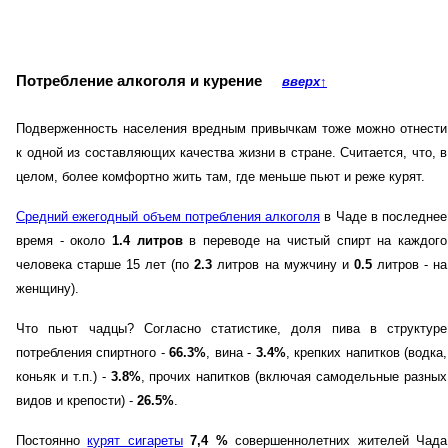
Потребление алкоголя и курение
вверх
↑
Подверженность населения вредным привычкам тоже можно отнести
к одной из составляющих качества жизни в стране. Считается, что, в
целом, более комфортно жить там, где меньше пьют и реже курят.
Средний ежегодный объем потребления алкоголя
в Чаде в последнее
время - около
1.4 литров
в переводе на чистый спирт на каждого
человека старше 15 лет (по
2.3
литров на мужчину и
0.5
литров - на
женщину).
Что пьют чадцы? Согласно статистике, доля пива в структуре
потребления спиртного -
66.3%
, вина -
3.4%
, крепких напитков (водка,
коньяк и т.п.) -
3.8%
, прочих напитков (включая самодельные разных
видов и крепости) -
26.5%
.
Постоянно
курят сигареты
7,4 %
совершеннолетних жителей Чада