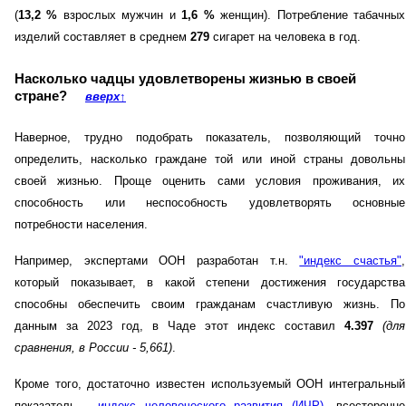
(
13,2 %
взрослых мужчин и
1,6 %
женщин). Потребление табачных
изделий составляет в среднем
279
сигарет на человека в год.
Насколько чадцы удовлетворены жизнью в своей
стране?
вверх
↑
Наверное, трудно подобрать показатель, позволяющий точно
определить, насколько граждане той или иной страны довольны
своей жизнью. Проще оценить сами условия проживания, их
способность или неспособность удовлетворять основные
потребности населения.
Например, экспертами ООН разработан т.н.
"индекс счастья"
,
который показывает, в какой степени достижения государства
способны обеспечить своим гражданам счастливую жизнь. По
данным за 2023 год, в Чаде этот индекс составил
4.397
(для
сравнения, в России - 5,661)
.
Кроме того, достаточно известен используемый ООН интегральный
показатель -
индекс человеческого развития (ИЧР)
, всесторонне