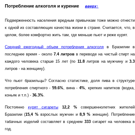
Потребление алкоголя и курение
вверх
↑
Подверженность населения вредным привычкам тоже можно отнести
к одной из составляющих качества жизни в стране. Считается, что, в
целом, более комфортно жить там, где меньше пьют и реже курят.
Средний ежегодный объем потребления алкоголя
в Бразилии в
последнее время - около
7.4 литров
в переводе на чистый спирт на
каждого человека старше 15 лет (по
11.8
литров на мужчину и
3.3
литров - на женщину).
Что пьют бразильцы? Согласно статистике, доля пива в структуре
потребления спиртного -
59.6%
, вина -
4%
, крепких напитков (водка,
коньяк и т.п.) -
36.3%
.
Постоянно
курят сигареты
12,2 %
совершеннолетних жителей
Бразилии (
15,4 %
взрослых мужчин и
8,9 %
женщин). Потребление
табачных изделий составляет в среднем
333
сигарет на человека в
год.