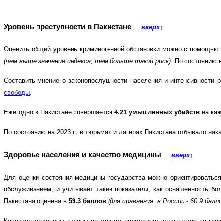
Уровень преступности в Пакистане
вверх
↑
Оценить общий уровень криминогенной обстановки можно с помощью
(чем выше значение индекса, тем больше такой риск)
. По состоянию 
Составить мнение о законопослушности населения и интенсивности 
свободы
.
Ежегодно в Пакистане совершается
4.21 умышленных убийств
на каж
По состоянию на 2023 г., в тюрьмах и лагерях Пакистана отбывало нак
Здоровье населения и качество медицины
вверх
↑
Для оценки состояния медицины государства можно ориентироватьс
обслуживанием, и учитывает такие показатели, как оснащенность б
Пакистана оценена в
59.3 баллов
(для сравнения, в России - 60,9 балл
Качество медицины страны во многом определяет долголетие ее гра