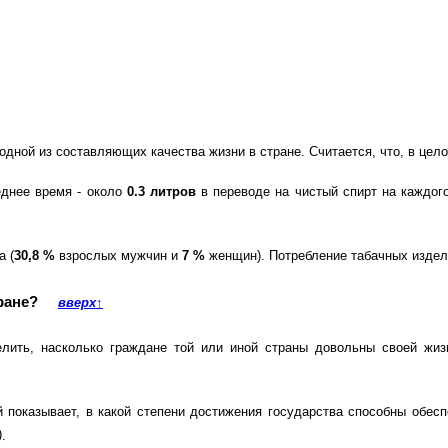
ной из составляющих качества жизни в стране. Считается, что, в цело
еднее время - около
0.3 литров
в переводе на чистый спирт на каждог
а (
30,8 %
взрослых мужчин и
7 %
женщин). Потребление табачных издел
стране?
вверх
↑
елить, насколько граждане той или иной страны довольны своей жи
й показывает, в какой степени достижения государства способны обес
)
.