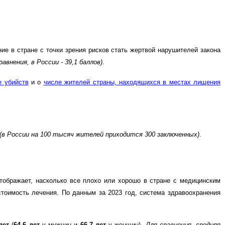
ие в стране с точки зрения рисков стать жертвой нарушителей закона
равнения, в России - 39,1 баллов)
.
е убийств
и о
числе жителей страны, находящихся в местах лищения
(в России на 100 тысяч жителей приходится 300 заключенных)
.
тображает, насколько все плохо или хорошо в стране с медицинским
тоимость лечения. По данным за 2023 год, система здравоохранения
лет
(
64.6 лет
у мужчин и
66.7 лет
у женщин).
Для сравнения, средняя