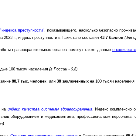
"индекса преступности"
, показывающего, насколько безопасно проживан
на 2023 г., индекс преступности в Пакистане составил
43.7 баллов
(для с
работы правоохранительных органов помогут также данные
о количеств
дые 100 тысяч населения
(в России - 6,8)
.
азание
88,7 тыс. человек
, или
38 заключенных
на 100 тысяч населения
я на
индекс качества системы здравоохранения
. Индекс комплексно о
ольниц оборудованием и медикаментами, профессионализм персонала, с
ов)
.
ждан.
Средняя продолжительность жизни
в Пакистане составляет
65.6 