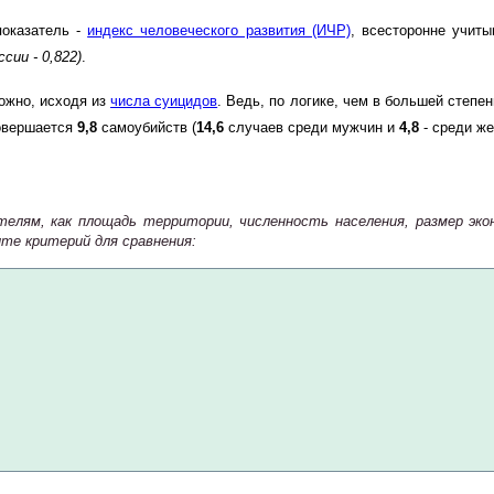
показатель -
индекс человеческого развития (ИЧР)
, всесторонне учит
ссии - 0,822)
.
ожно, исходя из
числа суицидов
. Ведь, по логике, чем в большей степе
совершается
9,8
самоубийств (
14,6
случаев среди мужчин и
4,8
- среди ж
елям, как площадь территории, численность населения, размер эко
те критерий для сравнения: