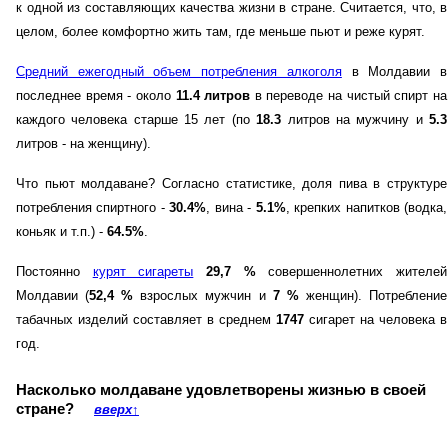
к одной из составляющих качества жизни в стране. Считается, что, в
целом, более комфортно жить там, где меньше пьют и реже курят.
Средний ежегодный объем потребления алкоголя
в Молдавии в
последнее время - около
11.4 литров
в переводе на чистый спирт на
каждого человека старше 15 лет (по
18.3
литров на мужчину и
5.3
литров - на женщину).
Что пьют молдаване? Согласно статистике, доля пива в структуре
потребления спиртного -
30.4%
, вина -
5.1%
, крепких напитков (водка,
коньяк и т.п.) -
64.5%
.
Постоянно
курят сигареты
29,7 %
совершеннолетних жителей
Молдавии (
52,4 %
взрослых мужчин и
7 %
женщин). Потребление
табачных изделий составляет в среднем
1747
сигарет на человека в
год.
Насколько молдаване удовлетворены жизнью в своей
стране?
вверх
↑