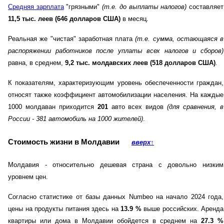
Средняя зарплата
"грязными"
(т.е. до выплаты налогов)
составляет
11,5 тыс. леев (646 долларов США)
в месяц.
Реальная же "чистая" заработная плата
(т.е. сумма, остающаяся в
распоряжении работников после уплаты всех налогов и сборов)
равна, в среднем,
9,2 тыс. молдавских леев (518 долларов США)
.
К показателям, характеризующим уровень обеспеченности граждан,
относят также коэффициент автомобилизации населения. На каждые
1000 молдаван приходится
201
авто всех видов
(для сравнения, в
России - 381 автомобиль на 1000 жителей)
.
Стоимость жизни в Молдавии
вверх
↑
Молдавия - относительно дешевая страна с довольно низким
уровнем цен.
Согласно статистике от базы данных Numbeo на начало 2024 года,
цены на продукты питания здесь на
13.9
%
выше российских. Аренда
квартиры или дома в Молдавии обойдется в среднем на
27.3
%