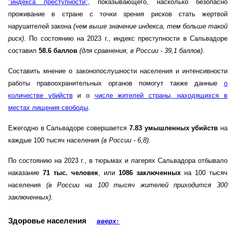
"индекса преступности"
, показывающего, насколько безопасно
проживание в стране с точки зрения рисков стать жертвой
нарушителей закона
(чем выше значение индекса, тем больше такой
риск)
. По состоянию на 2023 г., индекс преступности в Сальвадоре
составил
58.6 баллов
(для сравнения, в России - 39,1 баллов)
.
Составить мнение о законопослушности населения и интенсивности
работы правоохранительных органов помогут также данные
о
количестве убийств
и о
числе жителей страны, находящихся в
местах лищения свободы
.
Ежегодно в Сальвадоре совершается
7.83 умышленных убийств
на
каждые 100 тысяч населения
(в России - 6,8)
.
По состоянию на 2023 г., в тюрьмах и лагерях Сальвадора отбывало
наказание
71 тыс. человек
, или
1086 заключенных
на 100 тысяч
населения
(в России на 100 тысяч жителей приходится 300
заключенных)
.
Здоровье населения
вверх
↑