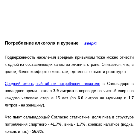
Потребление алкоголя и курение
вверх
↑
Подверженность населения вредным привычкам тоже можно отнести
к одной из составляющих качества жизни в стране. Считается, что, в
целом, более комфортно жить там, где меньше пьют и реже курят.
Средний ежегодный объем потребления алкоголя
в Сальвадоре в
последнее время - около
3.9 литров
в переводе на чистый спирт на
каждого человека старше 15 лет (по
6.6
литров на мужчину и
1.7
литров - на женщину).
Что пьют сальвадорцы? Согласно статистике, доля пива в структуре
потребления спиртного -
41.7%
, вина -
1.7%
, крепких напитков (водка,
коньяк и т.п.) -
56.6%
.