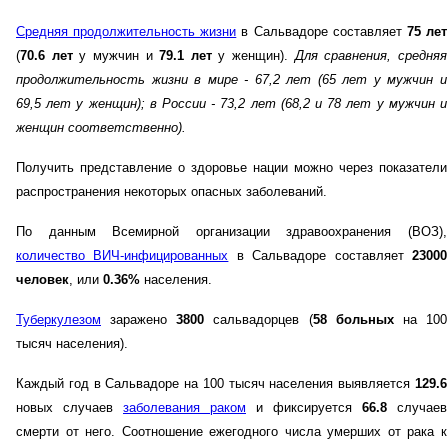
Средняя продолжительность жизни
в Сальвадоре составляет
75 лет
(
70.6 лет
у мужчин и
79.1 лет
у женщин).
Для сравнения, средняя
продолжительность жизни в мире - 67,2 лет (65 лет у мужчин и
69,5 лет у женщин)
; в России - 73,2 лет (68,2 и 78 лет у мужчин и
женщин соответственно)
.
Получить представление о здоровье нации можно через показатели
распространения некоторых опасных заболеваний.
По данным Всемирной организации здравоохранения (ВОЗ),
количество ВИЧ-инфицированных
в Сальвадоре составляет
23000
человек
, или
0.36%
населения.
Туберкулезом
заражено
3800
сальвадорцев (
58 больных
на 100
тысяч населения).
Каждый год в Сальвадоре на 100 тысяч населения выявляется
129.6
новых случаев
заболевания раком
и фиксируется
66.8
случаев
смерти от него. Соотношение ежегодного числа умерших от рака к