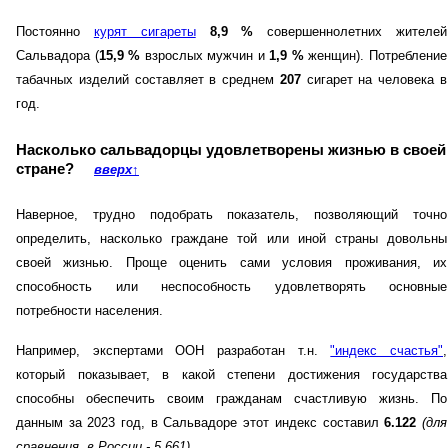
Постоянно
курят сигареты
8,9 %
совершеннолетних жителей
Сальвадора (
15,9 %
взрослых мужчин и
1,9 %
женщин). Потребление
табачных изделий составляет в среднем
207
сигарет на человека в
год.
Насколько сальвадорцы удовлетворены жизнью в своей
стране?
вверх
↑
Наверное, трудно подобрать показатель, позволяющий точно
определить, насколько граждане той или иной страны довольны
своей жизнью. Проще оценить сами условия проживания, их
способность или неспособность удовлетворять основные
потребности населения.
Например, экспертами ООН разработан т.н.
"индекс счастья"
,
который показывает, в какой степени достижения государства
способны обеспечить своим гражданам счастливую жизнь. По
данным за 2023 год, в Сальвадоре этот индекс составил
6.122
(для
сравнения, в России - 5,661)
.