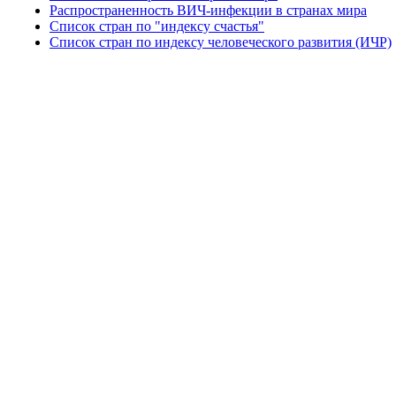
Распространенность ВИЧ-инфекции в странах мира
Список стран по "индексу счастья"
Список стран по индексу человеческого развития (ИЧР)